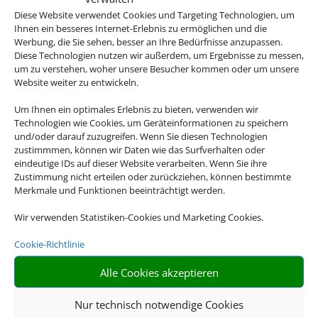
Diese Website verwendet Cookies und Targeting Technologien, um
URLAUB
Ihnen ein besseres Internet-Erlebnis zu ermöglichen und die
Werbung, die Sie sehen, besser an Ihre Bedürfnisse anzupassen.
Diese Technologien nutzen wir außerdem, um Ergebnisse zu messen,
um zu verstehen, woher unsere Besucher kommen oder um unsere
Website weiter zu entwickeln.
Um Ihnen ein optimales Erlebnis zu bieten, verwenden wir
Andalusien, Kuba, Kanada, die USA oder
Technologien wie Cookies, um Geräteinformationen zu speichern
doch lieber Asien? Es gibt so viel zu
und/oder darauf zuzugreifen. Wenn Sie diesen Technologien
entdecken auf der Welt und mit unseren
zustimmmen, können wir Daten wie das Surfverhalten oder
eindeutige IDs auf dieser Website verarbeiten. Wenn Sie ihre
Rundreiseangebote erleben Sie Ihre
Zustimmung nicht erteilen oder zurückziehen, können bestimmte
Traumdestinationen in ihrer vollen Vielfalt.
Merkmale und Funktionen beeinträchtigt werden.
Wir verwenden Statistiken-Cookies und Marketing Cookies.
Cookie-Richtlinie

Alle Cookies akzeptieren
Nur technisch notwendige Cookies