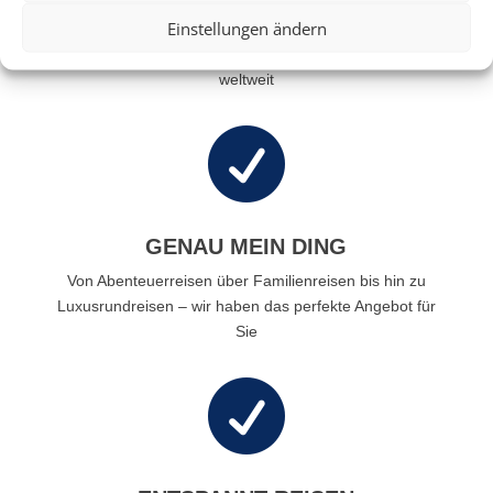
RIESIGE AUSWAHL
Einstellungen ändern
Wählen Sie aus einer Vielzahl an Rundreiseangeboten
weltweit

GENAU MEIN DING
Von Abenteuerreisen über Familienreisen bis hin zu
Luxusrundreisen – wir haben das perfekte Angebot für
Sie
