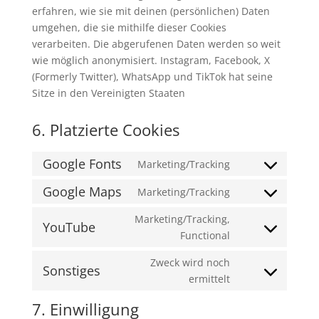
erfahren, wie sie mit deinen (persönlichen) Daten
umgehen, die sie mithilfe dieser Cookies
verarbeiten. Die abgerufenen Daten werden so weit
wie möglich anonymisiert. Instagram, Facebook, X
(Formerly Twitter), WhatsApp und TikTok hat seine
Sitze in den Vereinigten Staaten
6. Platzierte Cookies
Google Fonts
Marketing/Tracking
Consent
to
Google Maps
Marketing/Tracking
Consent
service
to
Marketing/Tracking,
google-
YouTube
service
Consent
Functional
fonts
google-
to
Zweck wird noch
maps
service
Sonstiges
Consent
ermittelt
youtube
to
7. Einwilligung
service