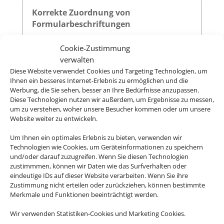
Korrekte Zuordnung von
Formularbeschriftungen
Alle Formularfelder auf unserer Website
Cookie-Zustimmung
sind mit zugehörigen
-Elementen
<label>
verwalten
versehen, die über das
-Attribut
for
Diese Website verwendet Cookies und Targeting Technologien, um
eindeutig auf die jeweilige
des
Ihnen ein besseres Internet-Erlebnis zu ermöglichen und die
id
Werbung, die Sie sehen, besser an Ihre Bedürfnisse anzupassen.
Eingabefeldes verweisen. Diese klare
Diese Technologien nutzen wir außerdem, um Ergebnisse zu messen,
Zuordnung verbessert die
um zu verstehen, woher unsere Besucher kommen oder um unsere
Nutzerfreundlichkeit und sorgt dafür,
Website weiter zu entwickeln.
dass assistive Technologien wie
Um Ihnen ein optimales Erlebnis zu bieten, verwenden wir
Screenreader die Beschriftungen korrekt
Technologien wie Cookies, um Geräteinformationen zu speichern
vorlesen.
und/oder darauf zuzugreifen. Wenn Sie diesen Technologien
zustimmmen, können wir Daten wie das Surfverhalten oder
eindeutige IDs auf dieser Website verarbeiten. Wenn Sie ihre
Zustimmung nicht erteilen oder zurückziehen, können bestimmte
Sichtbarer Fokus
Merkmale und Funktionen beeinträchtigt werden.
Alle interaktiven Elemente auf unserer
Wir verwenden Statistiken-Cookies und Marketing Cookies.