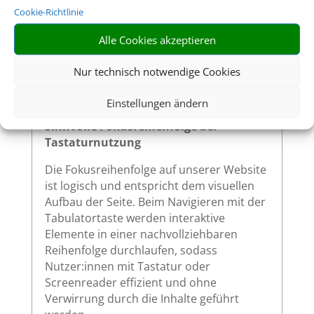
Website – wie Links, Buttons oder
Cookie-Richtlinie
Formularfelder – zeigen klar sichtbar an,
wenn sie per Tastatur ausgewählt werden.
Alle Cookies akzeptieren
So ermöglichen wir eine vollständige
Bedienung auch ohne Maus.
Nur technisch notwendige Cookies
Einstellungen ändern
Sinnvolle Fokusreihenfolge bei
Tastaturnutzung
Die Fokusreihenfolge auf unserer Website
ist logisch und entspricht dem visuellen
Aufbau der Seite. Beim Navigieren mit der
Tabulatortaste werden interaktive
Elemente in einer nachvollziehbaren
Reihenfolge durchlaufen, sodass
Nutzer:innen mit Tastatur oder
Screenreader effizient und ohne
Verwirrung durch die Inhalte geführt